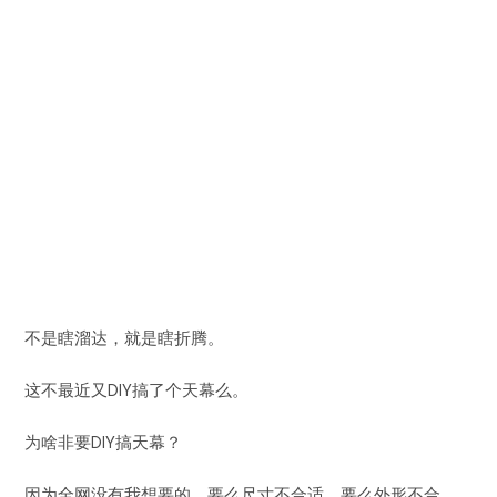
不是瞎溜达，就是瞎折腾。
这不最近又DIY搞了个天幕么。
为啥非要DIY搞天幕？
因为全网没有我想要的，要么尺寸不合适，要么外形不合