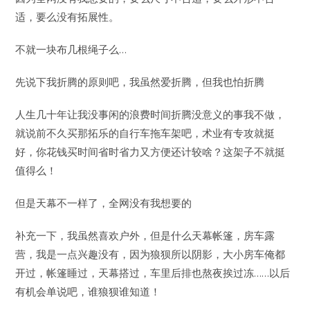
适，要么没有拓展性。
不就一块布几根绳子么…
先说下我折腾的原则吧，我虽然爱折腾，但我也怕折腾
人生几十年让我没事闲的浪费时间折腾没意义的事我不做，
就说前不久买那拓乐的自行车拖车架吧，术业有专攻就挺
好，你花钱买时间省时省力又方便还计较啥？这架子不就挺
值得么！
但是天幕不一样了，全网没有我想要的
补充一下，我虽然喜欢户外，但是什么天幕帐篷，房车露
营，我是一点兴趣没有，因为狼狈所以阴影，大小房车俺都
开过，帐篷睡过，天幕搭过，车里后排也熬夜挨过冻……以后
有机会单说吧，谁狼狈谁知道！