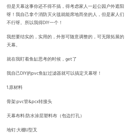
但是天幕这事你还不得不搞，得考虑家人一起公园户外遮阳
呀！我自己拿个消防灭火毯就能席地而坐的人，但是家人们
不行呀。所以我得DIY一个！
我想要结实的，实用的，外形可随意调整的，可无限拓展的
天幕。
就在我盯着鱼缸思考的时候，get了
我自己DIY的pvc鱼缸过滤器就可以搞定天幕呀！
1.原材料
骨架:pvc管&pcx转接头
天幕布料:防水涂层塑料布（包边打孔）
地钉:大棚U型叉