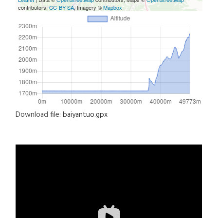
contributors,
CC-BY-SA
, Imagery ©
Mapbox
Download file:
baiyantuo.gpx