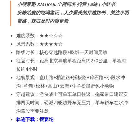
小明带路 XMTRAIL 全网同名 抖音 | B站 | 小红书
安静治愈的吃喝游玩，人少景美的穿越路书，关注小明
带路，获取及时内容更新
难度系数：★★☆☆☆
风景系数：★★★★☆
路线时长：核心穿越路段+吃饭一天时间足够
往返时长：距离北京导航单程距离约270公里，单程时
长约4小时
地貌景观：盘山路+柏油路+搓板路+碎石路+小段水冲
沟+草甸+松林+高山+云海+牛羊松鼠野兔小动物
穿越建议：游侠战士可单车单日往返，拖家带口建议安
排两天时间，硬派四驱越野车无压力，单车轿车在水冲
沟路段需要注意
轨迹下载：
摆宴坨