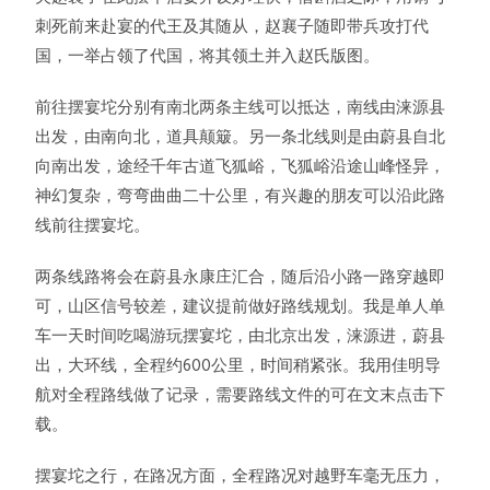
刺死前来赴宴的代王及其随从，赵襄子随即带兵攻打代
国，一举占领了代国，将其领土并入赵氏版图。
前往摆宴坨分别有南北两条主线可以抵达，南线由涞源县
出发，由南向北，道具颠簸。另一条北线则是由蔚县自北
向南出发，途经千年古道飞狐峪，飞狐峪沿途山峰怪异，
神幻复杂，弯弯曲曲二十公里，有兴趣的朋友可以沿此路
线前往摆宴坨。
两条线路将会在蔚县永康庄汇合，随后沿小路一路穿越即
可，山区信号较差，建议提前做好路线规划。我是单人单
车一天时间吃喝游玩摆宴坨，由北京出发，涞源进，蔚县
出，大环线，全程约600公里，时间稍紧张。我用佳明导
航对全程路线做了记录，需要路线文件的可在文末点击下
载。
摆宴坨之行，在路况方面，全程路况对越野车毫无压力，