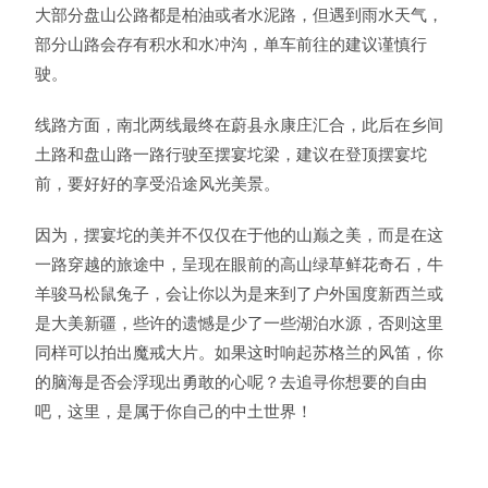
大部分盘山公路都是柏油或者水泥路，但遇到雨水天气，
部分山路会存有积水和水冲沟，单车前往的建议谨慎行
驶。
线路方面，南北两线最终在蔚县永康庄汇合，此后在乡间
土路和盘山路一路行驶至摆宴坨梁，建议在登顶摆宴坨
前，要好好的享受沿途风光美景。
因为，摆宴坨的美并不仅仅在于他的山巅之美，而是在这
一路穿越的旅途中，呈现在眼前的高山绿草鲜花奇石，牛
羊骏马松鼠兔子，会让你以为是来到了户外国度新西兰或
是大美新疆，些许的遗憾是少了一些湖泊水源，否则这里
同样可以拍出魔戒大片。如果这时响起苏格兰的风笛，你
的脑海是否会浮现出勇敢的心呢？去追寻你想要的自由
吧，这里，是属于你自己的中土世界！