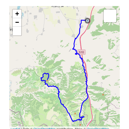
+
−
Leaflet
| Data ©
OpenStreetMap
contributors, Maps ©
OpenStreetMap