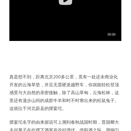
真是想不到，距离北京200多公里，竟有一处还未商业化
开发的云海草垫，并且无需硬派越野车，你就能轻松登顶
感受与大自然的亲密接触，除了高山草甸，云海松林，这
里还有漫步山间的成群牛羊和时不时窜出来的松鼠兔子。
这就位于河北蔚县的摆宴坨。
摆宴坨名字的由来据说可上溯到春秋战国时期，晋国卿大
夫赵襄子在此摆下酒宴并设好埋伏，借斟酒之际，用铜勺